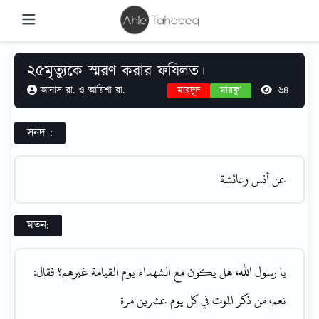
25
মৃত্যুকে স্মরণ করার ফযিলত।
আনাস রা. ও আয়িশা রা.
মারদূদ
মারফু’
64
সনদ
:
عن أنس وعائشة
মতন
:
يا رسول الله، هل يكون مع الشهداء يوم القيامة غيرهم؟ فقال:
نعم، من ذكر الموت في كل يوم عشرين مرة