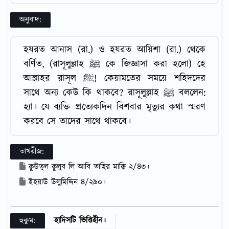
অনুবাদ
:
হযরত আনাস (রা.) ও হযরত আয়িশা (রা.) থেকে
বর্ণিত, (রাসূলুল্লাহ ﷺ কে জিজ্ঞাসা করা হলো) হে
আল্লাহর রাসূল ﷺ! কেয়ামতের সময়ে শহিদদের
সাথে অন্য কেউ কি থাকবে? রাসূলুল্লাহ ﷺ বললেন:
হ্যা। যে ব্যক্তি প্রত্যেকদিন বিশবার মৃত্যুর কথা স্মরণ
করবে সে তাদের সাথে থাকবে।
তাখরীজ
:
ক্বুউতুল ক্বুলুব লি আবি তাহির মাক্কি ২/৪৩।
ইহয়াউ উলুমিদ্দিন ৪/২৯০।
হুকুম
:
হাদিসটি ভিত্তিহীন।